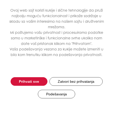
Meni
Ovaj web sajt koristi kukije i slične tehnologije da pruži
Calm & Sleep
Energy
najbolju moguću funkcionalnost i prikaže sadržaje u
skladu sa vašim interesima na našem sajtu i društvenim
mrežama.
Ne dozvolite stresu da
Suplementi uz koj
Mi poštujemo vašu privatnost i procesuiramo podatke
pobedi i ostanite u ravnoteži
osetiti razliku u ni
samo u marketinške i funkcionalne svrhe ukoliko nam
svakoga dana.
energije svakoga
date vaš pristanak klikom na "Prihvatam".
Vaša podešavanja vezana za kukije možete izmeniti u
bilo kom trenutku klikom na podešavanja privatnosti.
Saznaj više
Saznaj više
Prihvati sve
Zatvori bez prihvatanja
Podešavanja